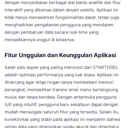
dengan menyediakan berbagai alat bantu analitik dan fitur
interaktif yang dikemas dalam desain estetis. Aplikasi ini
tidak hanya menawarkan fungsionalitas dasar, tetapi juga
menghadirkan pengalaman pengguna yang mendalam
dengan pembaruan data secara real-time yang
menjadikannya unggul di kelasnya.
Fitur Unggulan dan Keunggulan Aplikasi
Salah satu aspek yang paling menonjol dari STARTOGEL
adalah optimasi performanya yang luar biasa. Aplikasi ini
dirancang agar tetap ringan tanpa membebani memori
perangkat, memastikan transisi antar menu berlangsung
mulus dan tanpa kendala. Dengan antarmuka pengguna
(UI) yang intuitif, pengguna baru sekalipun dapat dengan
mudah menavigasi seluruh fitur yang tersedia. Selain itu,
konektivitas yang stabil pada aplikasi ini menjamin bahwa
setiap data yang ditampilkan selalu akurat dan diperbarui