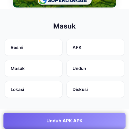
Masuk
Resmi
APK
Masuk
Unduh
Lokasi
Diskusi
Unduh APK APK