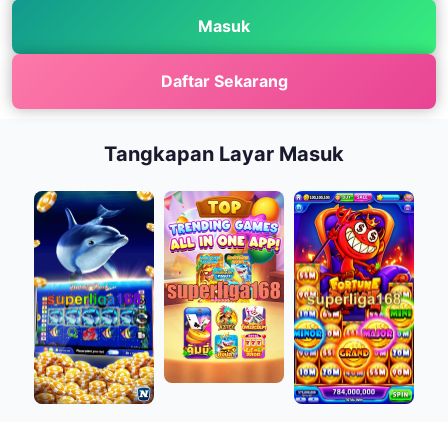
Masuk
Daftar Sekarang
Tangkapan Layar Masuk