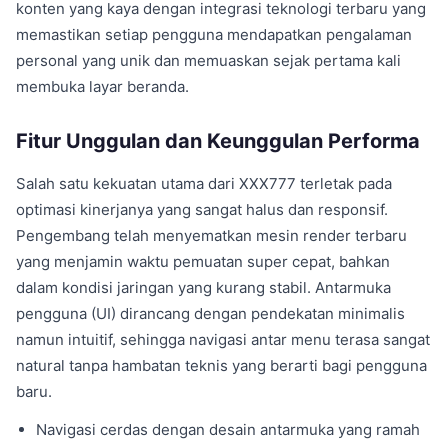
konten yang kaya dengan integrasi teknologi terbaru yang
memastikan setiap pengguna mendapatkan pengalaman
personal yang unik dan memuaskan sejak pertama kali
membuka layar beranda.
Fitur Unggulan dan Keunggulan Performa
Salah satu kekuatan utama dari XXX777 terletak pada
optimasi kinerjanya yang sangat halus dan responsif.
Pengembang telah menyematkan mesin render terbaru
yang menjamin waktu pemuatan super cepat, bahkan
dalam kondisi jaringan yang kurang stabil. Antarmuka
pengguna (UI) dirancang dengan pendekatan minimalis
namun intuitif, sehingga navigasi antar menu terasa sangat
natural tanpa hambatan teknis yang berarti bagi pengguna
baru.
Navigasi cerdas dengan desain antarmuka yang ramah