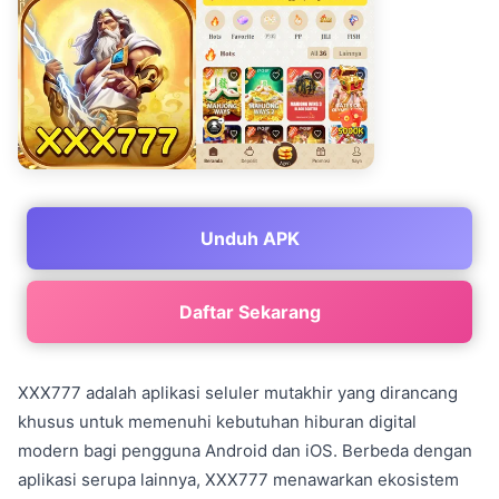
Unduh APK
Daftar Sekarang
XXX777 adalah aplikasi seluler mutakhir yang dirancang
khusus untuk memenuhi kebutuhan hiburan digital
modern bagi pengguna Android dan iOS. Berbeda dengan
aplikasi serupa lainnya, XXX777 menawarkan ekosistem