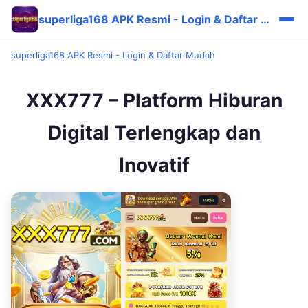
superliga168 APK Resmi - Login & Daftar Mudah
superliga168 APK Resmi - Login & Daftar Mudah
XXX777 – Platform Hiburan
Digital Terlengkap dan
Inovatif