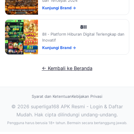
dan Tercepat 2024
Kunjungi Brand →
8II
8II - Platform Hiburan Digital Terlengkap dan
Inovatif
Kunjungi Brand →
← Kembali ke Beranda
Syarat dan Ketentuan
Kebijakan Privasi
© 2026 superliga168 APK Resmi - Login & Daftar
Mudah. Hak cipta dilindungi undang-undang.
Pengguna harus berusia 18+ tahun. Bermain secara bertanggung jawab.