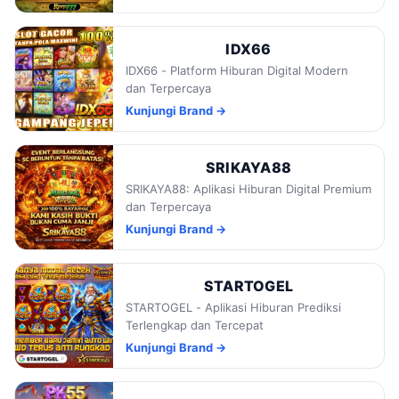
IDX66
IDX66 - Platform Hiburan Digital Modern
dan Terpercaya
Kunjungi Brand →
SRIKAYA88
SRIKAYA88: Aplikasi Hiburan Digital Premium
dan Terpercaya
Kunjungi Brand →
STARTOGEL
STARTOGEL - Aplikasi Hiburan Prediksi
Terlengkap dan Tercepat
Kunjungi Brand →